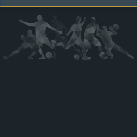
Kérjük látogasson vissza később