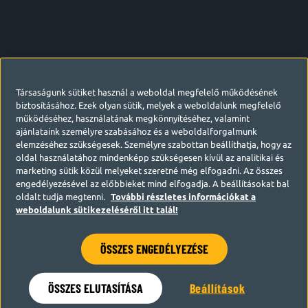
Társaságunk sütiket használ a weboldal megfelelő működésének
biztosításához. Ezek olyan sütik, melyek a weboldalunk megfelelő
működéséhez, használatának megkönnyítéséhez, valamint
ajánlataink személyre szabásához és a weboldalforgalmunk
elemzéséhez szükségesek. Személyre szabottan beállíthatja, hogy az
oldal használatához mindenképp szükségesen kívül az analitikai és
marketing sütik közül melyeket szeretné még elfogadni. Az összes
engedélyezésével az előbbieket mind elfogadja. A beállításokat bal
oldalt tudja megtenni.
További részletes információkat a
weboldalunk sütikezeléséről itt talál!
ÖSSZES ENGEDÉLYEZÉSE
Hamarosan visszatérünk
ÖSSZES ELUTASÍTÁSA
Beállítások