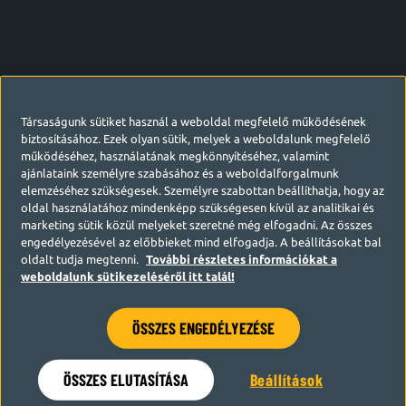
Társaságunk sütiket használ a weboldal megfelelő működésének
biztosításához. Ezek olyan sütik, melyek a weboldalunk megfelelő
működéséhez, használatának megkönnyítéséhez, valamint
ajánlataink személyre szabásához és a weboldalforgalmunk
elemzéséhez szükségesek. Személyre szabottan beállíthatja, hogy az
oldal használatához mindenképp szükségesen kívül az analitikai és
marketing sütik közül melyeket szeretné még elfogadni. Az összes
engedélyezésével az előbbieket mind elfogadja. A beállításokat bal
oldalt tudja megtenni.
További részletes információkat a
weboldalunk sütikezeléséről itt talál!
ÖSSZES ENGEDÉLYEZÉSE
Hamarosan visszatérünk
ÖSSZES ELUTASÍTÁSA
Beállítások