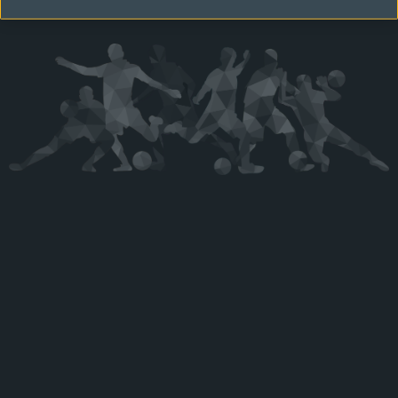
Kérjük látogasson vissza később