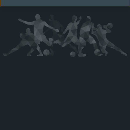
Kérjük látogasson vissza később