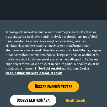
Társaságunk sütiket használ a weboldal megfelelő működésének
biztosításához. Ezek olyan sütik, melyek a weboldalunk megfelelő
működéséhez, használatának megkönnyítéséhez, valamint
ajánlataink személyre szabásához és a weboldalforgalmunk
elemzéséhez szükségesek. Személyre szabottan beállíthatja, hogy az
oldal használatához mindenképp szükségesen kívül az analitikai és
marketing sütik közül melyeket szeretné még elfogadni. Az összes
engedélyezésével az előbbieket mind elfogadja. A beállításokat bal
oldalt tudja megtenni.
További részletes információkat a
weboldalunk sütikezeléséről itt talál!
ÖSSZES ENGEDÉLYEZÉSE
Hamarosan visszatérünk
ÖSSZES ELUTASÍTÁSA
Beállítások