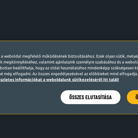
l a weboldal megfelelő működésének biztosításához. Ezek olyan sütik, mely
k megkönnyítéséhez, valamint ajánlataink személyre szabásához és a webo
ottan beállíthatja, hogy az oldal használatához mindenképp szükségesen kív
né még elfogadni. Az összes engedélyezésével az előbbieket mind elfogadja. 
szletes információkat a weboldalunk sütikezeléséről itt talál!
ÖSSZES ELUTASÍTÁSA
Ö