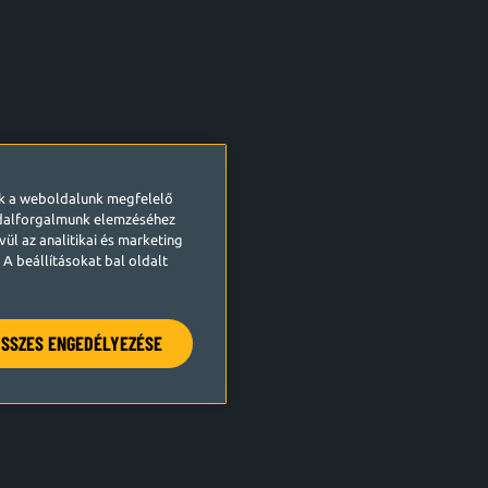
ek a weboldalunk megfelelő
ldalforgalmunk elemzéséhez
ül az analitikai és marketing
A beállításokat bal oldalt
SSZES ENGEDÉLYEZÉSE