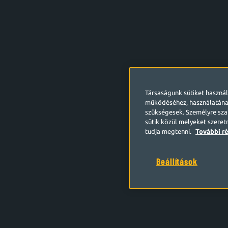
Társaságunk sütiket haszná
működéséhez, használatána
szükségesek. Személyre szab
sütik közül melyeket szeret
tudja megtenni.
További ré
Beállítások