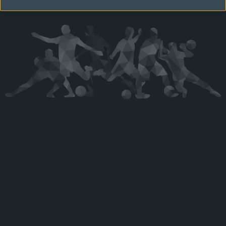
Kérjük látogasson vissza később