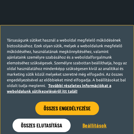
Társaságunk sütiket használ a weboldal megfelelő működésének
biztosításához. Ezek olyan sütik, melyek a weboldalunk megfelelő
működéséhez, használatának megkönnyítéséhez, valamint
ajánlataink személyre szabásához és a weboldalforgalmunk
elemzéséhez szükségesek. Személyre szabottan beállíthatja, hogy az
oldal használatához mindenképp szükségesen kívül az analitikai és
marketing sütik közül melyeket szeretné még elfogadni. Az összes
engedélyezésével az előbbieket mind elfogadja. A beállításokat bal
oldalt tudja megtenni.
További részletes információkat a
weboldalunk sütikezeléséről itt talál!
ÖSSZES ENGEDÉLYEZÉSE
Hamarosan visszatérünk
ÖSSZES ELUTASÍTÁSA
Beállítások