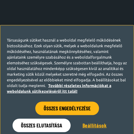
Társaságunk sütiket használ a weboldal megfelelő működésének
biztosításához. Ezek olyan sütik, melyek a weboldalunk megfelelő
működéséhez, használatának megkönnyítéséhez, valamint
ajánlataink személyre szabásához és a weboldalforgalmunk
elemzéséhez szükségesek. Személyre szabottan beállíthatja, hogy az
oldal használatához mindenképp szükségesen kívül az analitikai és
marketing sütik közül melyeket szeretné még elfogadni. Az összes
engedélyezésével az előbbieket mind elfogadja. A beállításokat bal
oldalt tudja megtenni.
További részletes információkat a
weboldalunk sütikezeléséről itt talál!
ÖSSZES ENGEDÉLYEZÉSE
Hamarosan visszatérünk
ÖSSZES ELUTASÍTÁSA
Beállítások