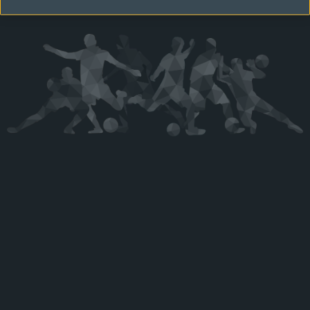
Kérjük látogasson vissza később