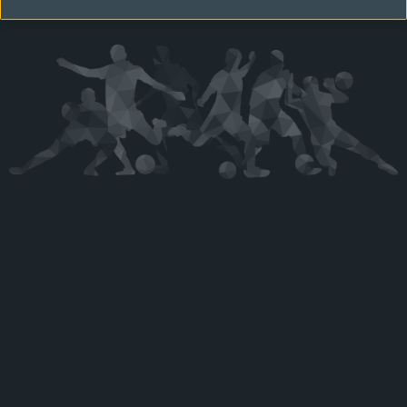
Kérjük látogasson vissza később