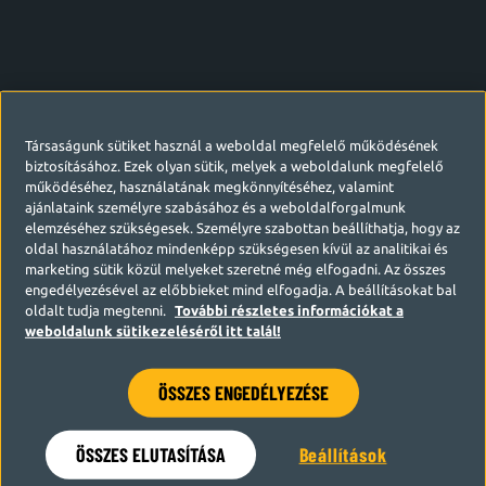
Társaságunk sütiket használ a weboldal megfelelő működésének
biztosításához. Ezek olyan sütik, melyek a weboldalunk megfelelő
működéséhez, használatának megkönnyítéséhez, valamint
ajánlataink személyre szabásához és a weboldalforgalmunk
elemzéséhez szükségesek. Személyre szabottan beállíthatja, hogy az
oldal használatához mindenképp szükségesen kívül az analitikai és
marketing sütik közül melyeket szeretné még elfogadni. Az összes
engedélyezésével az előbbieket mind elfogadja. A beállításokat bal
oldalt tudja megtenni.
További részletes információkat a
weboldalunk sütikezeléséről itt talál!
ÖSSZES ENGEDÉLYEZÉSE
Hamarosan visszatérünk
ÖSSZES ELUTASÍTÁSA
Beállítások