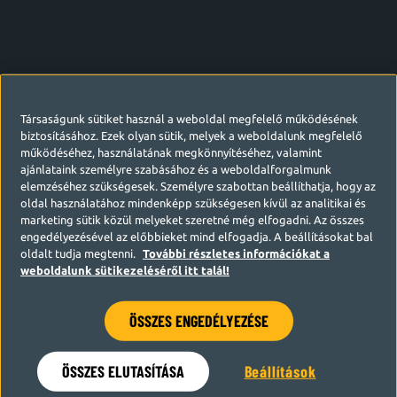
Társaságunk sütiket használ a weboldal megfelelő működésének
biztosításához. Ezek olyan sütik, melyek a weboldalunk megfelelő
működéséhez, használatának megkönnyítéséhez, valamint
ajánlataink személyre szabásához és a weboldalforgalmunk
elemzéséhez szükségesek. Személyre szabottan beállíthatja, hogy az
oldal használatához mindenképp szükségesen kívül az analitikai és
marketing sütik közül melyeket szeretné még elfogadni. Az összes
engedélyezésével az előbbieket mind elfogadja. A beállításokat bal
oldalt tudja megtenni.
További részletes információkat a
weboldalunk sütikezeléséről itt talál!
ÖSSZES ENGEDÉLYEZÉSE
Hamarosan visszatérünk
ÖSSZES ELUTASÍTÁSA
Beállítások