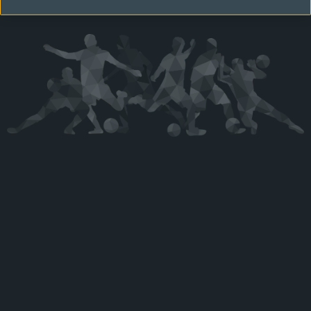
Kérjük látogasson vissza később