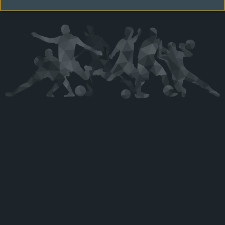
Kérjük látogasson vissza később