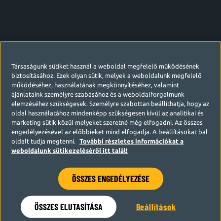
Társaságunk sütiket használ a weboldal megfelelő működésének
biztosításához. Ezek olyan sütik, melyek a weboldalunk megfelelő
működéséhez, használatának megkönnyítéséhez, valamint
ajánlataink személyre szabásához és a weboldalforgalmunk
elemzéséhez szükségesek. Személyre szabottan beállíthatja, hogy az
oldal használatához mindenképp szükségesen kívül az analitikai és
marketing sütik közül melyeket szeretné még elfogadni. Az összes
engedélyezésével az előbbieket mind elfogadja. A beállításokat bal
oldalt tudja megtenni.
További részletes információkat a
weboldalunk sütikezeléséről itt talál!
ÖSSZES ENGEDÉLYEZÉSE
Hamarosan visszatérünk
ÖSSZES ELUTASÍTÁSA
Beállítások