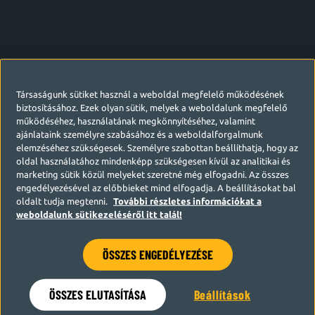
Társaságunk sütiket használ a weboldal megfelelő működésének
biztosításához. Ezek olyan sütik, melyek a weboldalunk megfelelő
működéséhez, használatának megkönnyítéséhez, valamint
ajánlataink személyre szabásához és a weboldalforgalmunk
elemzéséhez szükségesek. Személyre szabottan beállíthatja, hogy az
oldal használatához mindenképp szükségesen kívül az analitikai és
marketing sütik közül melyeket szeretné még elfogadni. Az összes
engedélyezésével az előbbieket mind elfogadja. A beállításokat bal
oldalt tudja megtenni.
További részletes információkat a
weboldalunk sütikezeléséről itt talál!
ÖSSZES ENGEDÉLYEZÉSE
Hamarosan visszatérünk
ÖSSZES ELUTASÍTÁSA
Beállítások