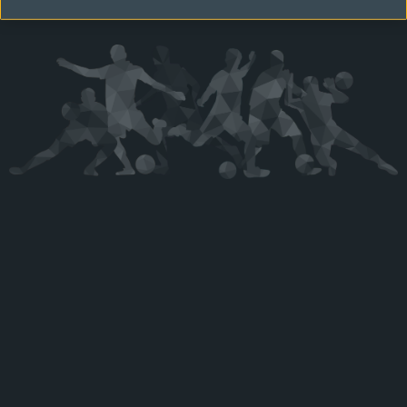
Kérjük látogasson vissza később