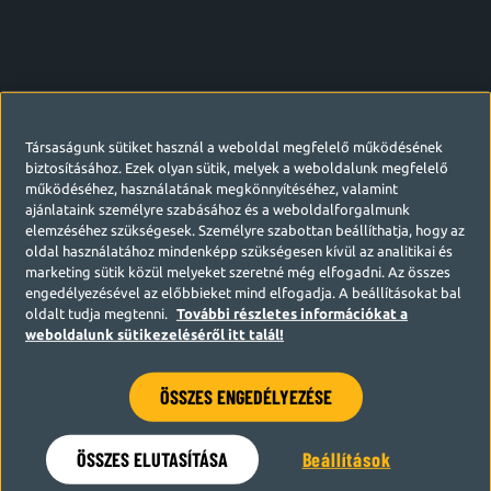
Társaságunk sütiket használ a weboldal megfelelő működésének
biztosításához. Ezek olyan sütik, melyek a weboldalunk megfelelő
működéséhez, használatának megkönnyítéséhez, valamint
ajánlataink személyre szabásához és a weboldalforgalmunk
elemzéséhez szükségesek. Személyre szabottan beállíthatja, hogy az
oldal használatához mindenképp szükségesen kívül az analitikai és
marketing sütik közül melyeket szeretné még elfogadni. Az összes
engedélyezésével az előbbieket mind elfogadja. A beállításokat bal
oldalt tudja megtenni.
További részletes információkat a
weboldalunk sütikezeléséről itt talál!
ÖSSZES ENGEDÉLYEZÉSE
Hamarosan visszatérünk
ÖSSZES ELUTASÍTÁSA
Beállítások