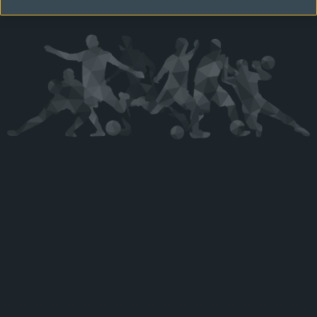
Kérjük látogasson vissza később