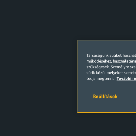
Társaságunk sütiket haszná
működéséhez, használatána
szükségesek. Személyre szab
sütik közül melyeket szeret
tudja megtenni.
További ré
Beállítások