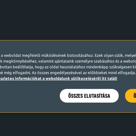
l a weboldal megfelelő működésének biztosításához. Ezek olyan sütik, mely
k megkönnyítéséhez, valamint ajánlataink személyre szabásához és a webo
ottan beállíthatja, hogy az oldal használatához mindenképp szükségesen kív
né még elfogadni. Az összes engedélyezésével az előbbieket mind elfogadja. 
szletes információkat a weboldalunk sütikezeléséről itt talál!
ÖSSZES ELUTASÍTÁSA
Ö