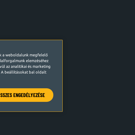
ek a weboldalunk megfelelő
ldalforgalmunk elemzéséhez
ül az analitikai és marketing
A beállításokat bal oldalt
SSZES ENGEDÉLYEZÉSE