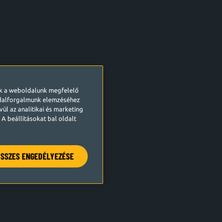
ek a weboldalunk megfelelő
ldalforgalmunk elemzéséhez
ül az analitikai és marketing
A beállításokat bal oldalt
SSZES ENGEDÉLYEZÉSE