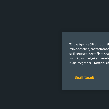
Társaságunk sütiket haszná
működéséhez, használatána
szükségesek. Személyre szab
sütik közül melyeket szeret
tudja megtenni.
További ré
Beállítások