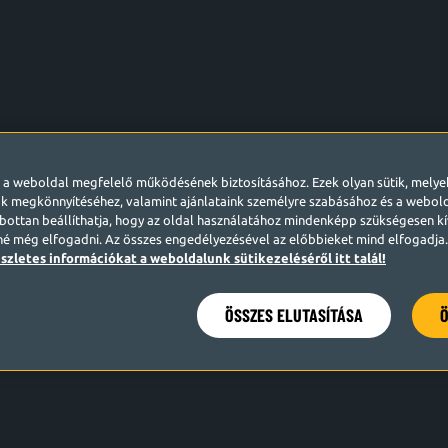
l a weboldal megfelelő működésének biztosításához. Ezek olyan sütik, mely
k megkönnyítéséhez, valamint ajánlataink személyre szabásához és a webo
ottan beállíthatja, hogy az oldal használatához mindenképp szükségesen kív
né még elfogadni. Az összes engedélyezésével az előbbieket mind elfogadja. 
szletes információkat a weboldalunk sütikezeléséről itt talál!
ÖSSZES ELUTASÍTÁSA
Ö