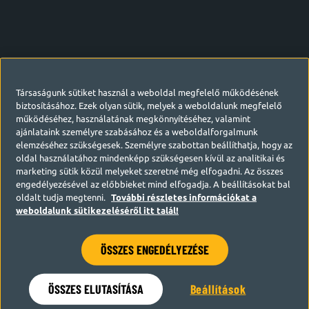
Társaságunk sütiket használ a weboldal megfelelő működésének
biztosításához. Ezek olyan sütik, melyek a weboldalunk megfelelő
működéséhez, használatának megkönnyítéséhez, valamint
ajánlataink személyre szabásához és a weboldalforgalmunk
elemzéséhez szükségesek. Személyre szabottan beállíthatja, hogy az
oldal használatához mindenképp szükségesen kívül az analitikai és
marketing sütik közül melyeket szeretné még elfogadni. Az összes
engedélyezésével az előbbieket mind elfogadja. A beállításokat bal
oldalt tudja megtenni.
További részletes információkat a
weboldalunk sütikezeléséről itt talál!
ÖSSZES ENGEDÉLYEZÉSE
Hamarosan visszatérünk
ÖSSZES ELUTASÍTÁSA
Beállítások