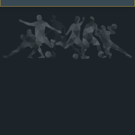
Kérjük látogasson vissza később