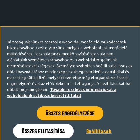
Társaságunk sütiket használ a weboldal megfelelő működésének
biztosításához. Ezek olyan sütik, melyek a weboldalunk megfelelő
működéséhez, használatának megkönnyítéséhez, valamint
ajánlataink személyre szabásához és a weboldalforgalmunk
elemzéséhez szükségesek. Személyre szabottan beállíthatja, hogy az
oldal használatához mindenképp szükségesen kívül az analitikai és
marketing sütik közül melyeket szeretné még elfogadni. Az összes
engedélyezésével az előbbieket mind elfogadja. A beállításokat bal
oldalt tudja megtenni.
További részletes információkat a
weboldalunk sütikezeléséről itt talál!
ÖSSZES ENGEDÉLYEZÉSE
Hamarosan visszatérünk
ÖSSZES ELUTASÍTÁSA
Beállítások