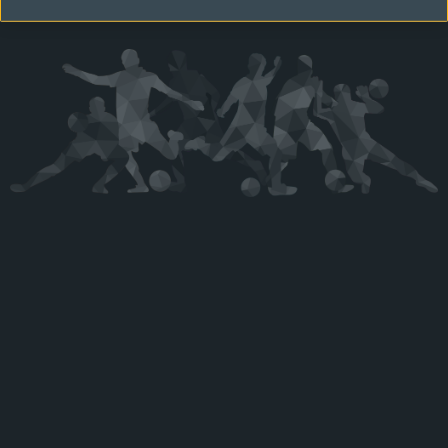
Kérjük látogasson vissza később