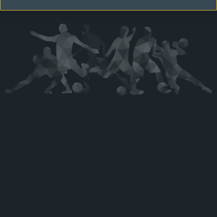
Kérjük látogasson vissza később