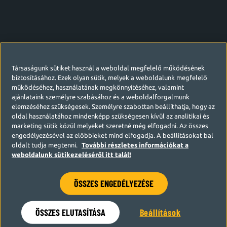
Társaságunk sütiket használ a weboldal megfelelő működésének
biztosításához. Ezek olyan sütik, melyek a weboldalunk megfelelő
működéséhez, használatának megkönnyítéséhez, valamint
ajánlataink személyre szabásához és a weboldalforgalmunk
elemzéséhez szükségesek. Személyre szabottan beállíthatja, hogy az
oldal használatához mindenképp szükségesen kívül az analitikai és
marketing sütik közül melyeket szeretné még elfogadni. Az összes
engedélyezésével az előbbieket mind elfogadja. A beállításokat bal
oldalt tudja megtenni.
További részletes információkat a
weboldalunk sütikezeléséről itt talál!
ÖSSZES ENGEDÉLYEZÉSE
Hamarosan visszatérünk
ÖSSZES ELUTASÍTÁSA
Beállítások