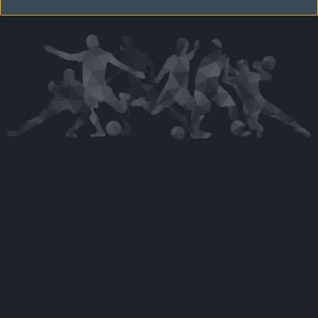
Kérjük látogasson vissza később