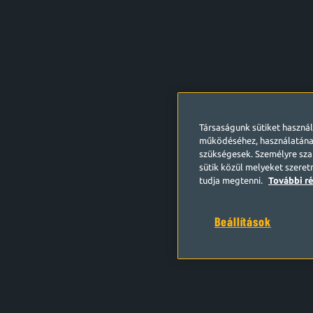
Társaságunk sütiket haszná
működéséhez, használatána
szükségesek. Személyre szab
sütik közül melyeket szeret
tudja megtenni.
További ré
Beállítások