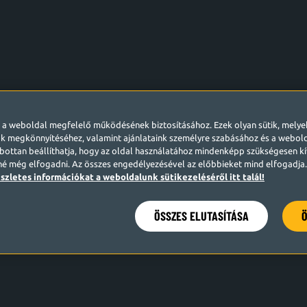
l a weboldal megfelelő működésének biztosításához. Ezek olyan sütik, mely
k megkönnyítéséhez, valamint ajánlataink személyre szabásához és a webo
ottan beállíthatja, hogy az oldal használatához mindenképp szükségesen kív
né még elfogadni. Az összes engedélyezésével az előbbieket mind elfogadja. 
szletes információkat a weboldalunk sütikezeléséről itt talál!
ÖSSZES ELUTASÍTÁSA
Ö