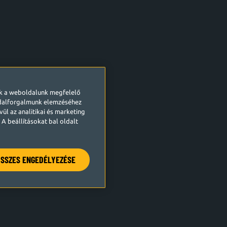
ek a weboldalunk megfelelő
ldalforgalmunk elemzéséhez
ül az analitikai és marketing
A beállításokat bal oldalt
SSZES ENGEDÉLYEZÉSE