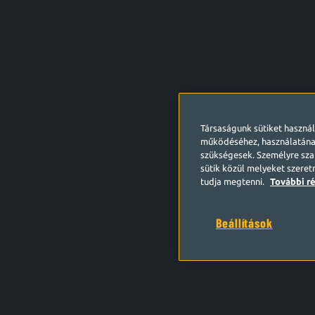
Társaságunk sütiket haszná
működéséhez, használatána
szükségesek. Személyre szab
sütik közül melyeket szeret
tudja megtenni.
További ré
Beállítások