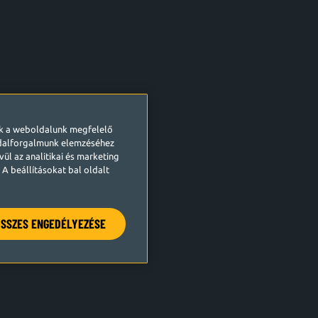
ek a weboldalunk megfelelő
ldalforgalmunk elemzéséhez
ül az analitikai és marketing
A beállításokat bal oldalt
SSZES ENGEDÉLYEZÉSE