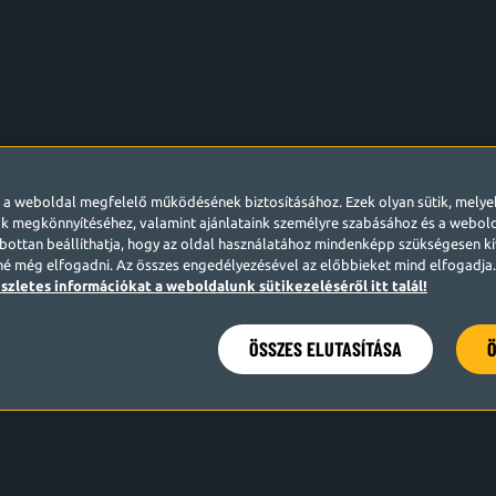
l a weboldal megfelelő működésének biztosításához. Ezek olyan sütik, mely
k megkönnyítéséhez, valamint ajánlataink személyre szabásához és a webo
ottan beállíthatja, hogy az oldal használatához mindenképp szükségesen kív
né még elfogadni. Az összes engedélyezésével az előbbieket mind elfogadja. 
szletes információkat a weboldalunk sütikezeléséről itt talál!
ÖSSZES ELUTASÍTÁSA
Ö