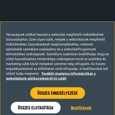
Társaságunk sütiket használ a weboldal megfelelő működésének
biztosításához. Ezek olyan sütik, melyek a weboldalunk megfelelő
működéséhez, használatának megkönnyítéséhez, valamint
ajánlataink személyre szabásához és a weboldalforgalmunk
elemzéséhez szükségesek. Személyre szabottan beállíthatja, hogy az
oldal használatához mindenképp szükségesen kívül az analitikai és
marketing sütik közül melyeket szeretné még elfogadni. Az összes
engedélyezésével az előbbieket mind elfogadja. A beállításokat bal
oldalt tudja megtenni.
További részletes információkat a
weboldalunk sütikezeléséről itt talál!
ÖSSZES ENGEDÉLYEZÉSE
Hamarosan visszatérünk
ÖSSZES ELUTASÍTÁSA
Beállítások