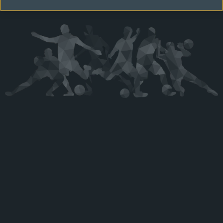
Kérjük látogasson vissza később