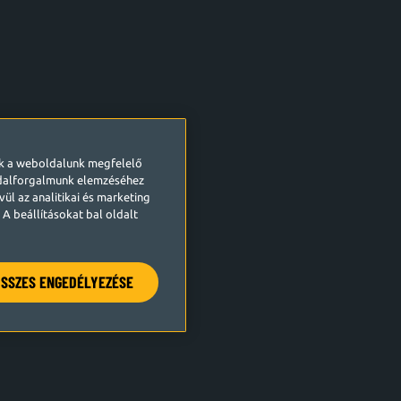
ek a weboldalunk megfelelő
ldalforgalmunk elemzéséhez
ül az analitikai és marketing
A beállításokat bal oldalt
SSZES ENGEDÉLYEZÉSE