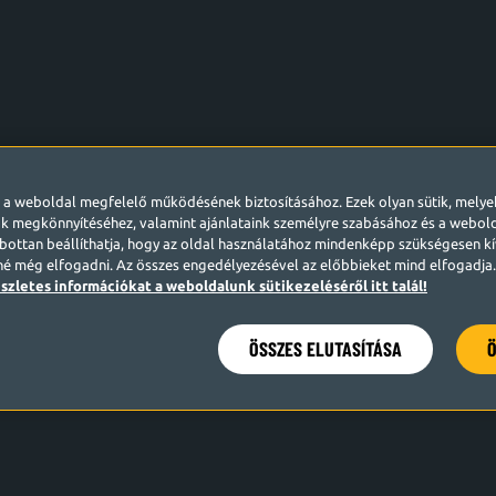
l a weboldal megfelelő működésének biztosításához. Ezek olyan sütik, mely
k megkönnyítéséhez, valamint ajánlataink személyre szabásához és a webo
ottan beállíthatja, hogy az oldal használatához mindenképp szükségesen kív
né még elfogadni. Az összes engedélyezésével az előbbieket mind elfogadja. 
szletes információkat a weboldalunk sütikezeléséről itt talál!
ÖSSZES ELUTASÍTÁSA
Ö