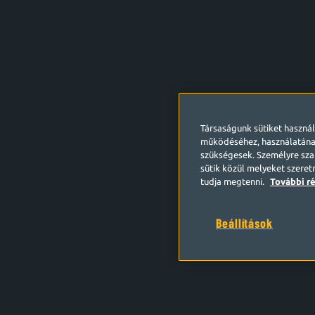
Társaságunk sütiket haszná
működéséhez, használatána
szükségesek. Személyre szab
sütik közül melyeket szeret
tudja megtenni.
További ré
Beállítások