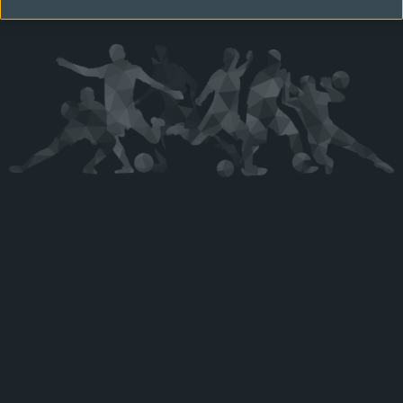
Kérjük látogasson vissza később