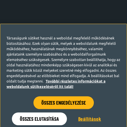
Társaságunk sütiket használ a weboldal megfelelő működésének
biztosításához. Ezek olyan sütik, melyek a weboldalunk megfelelő
működéséhez, használatának megkönnyítéséhez, valamint
ajánlataink személyre szabásához és a weboldalforgalmunk
elemzéséhez szükségesek. Személyre szabottan beállíthatja, hogy az
oldal használatához mindenképp szükségesen kívül az analitikai és
marketing sütik közül melyeket szeretné még elfogadni. Az összes
engedélyezésével az előbbieket mind elfogadja. A beállításokat bal
oldalt tudja megtenni.
További részletes információkat a
weboldalunk sütikezeléséről itt talál!
ÖSSZES ENGEDÉLYEZÉSE
Hamarosan visszatérünk
ÖSSZES ELUTASÍTÁSA
Beállítások