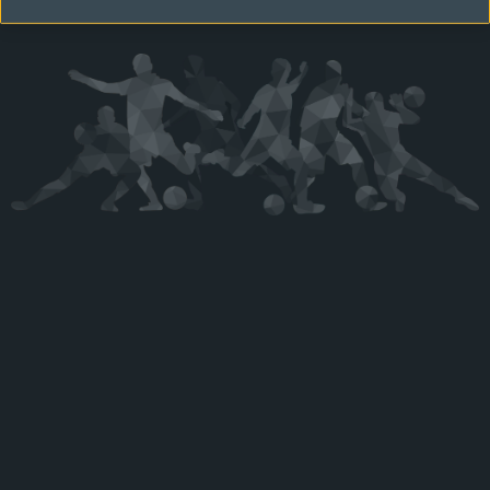
Kérjük látogasson vissza később