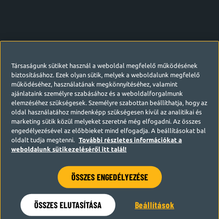
Társaságunk sütiket használ a weboldal megfelelő működésének
biztosításához. Ezek olyan sütik, melyek a weboldalunk megfelelő
működéséhez, használatának megkönnyítéséhez, valamint
ajánlataink személyre szabásához és a weboldalforgalmunk
elemzéséhez szükségesek. Személyre szabottan beállíthatja, hogy az
oldal használatához mindenképp szükségesen kívül az analitikai és
marketing sütik közül melyeket szeretné még elfogadni. Az összes
engedélyezésével az előbbieket mind elfogadja. A beállításokat bal
oldalt tudja megtenni.
További részletes információkat a
weboldalunk sütikezeléséről itt talál!
ÖSSZES ENGEDÉLYEZÉSE
Hamarosan visszatérünk
ÖSSZES ELUTASÍTÁSA
Beállítások