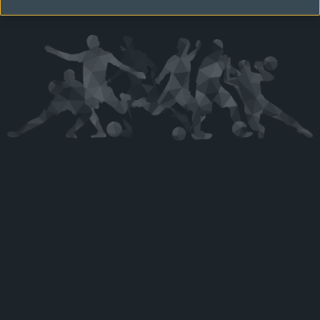
Kérjük látogasson vissza később