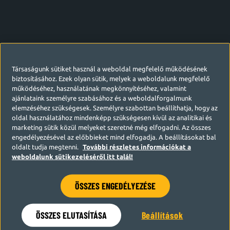
Társaságunk sütiket használ a weboldal megfelelő működésének
biztosításához. Ezek olyan sütik, melyek a weboldalunk megfelelő
működéséhez, használatának megkönnyítéséhez, valamint
ajánlataink személyre szabásához és a weboldalforgalmunk
elemzéséhez szükségesek. Személyre szabottan beállíthatja, hogy az
oldal használatához mindenképp szükségesen kívül az analitikai és
marketing sütik közül melyeket szeretné még elfogadni. Az összes
engedélyezésével az előbbieket mind elfogadja. A beállításokat bal
oldalt tudja megtenni.
További részletes információkat a
weboldalunk sütikezeléséről itt talál!
ÖSSZES ENGEDÉLYEZÉSE
Hamarosan visszatérünk
ÖSSZES ELUTASÍTÁSA
Beállítások