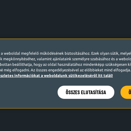
l a weboldal megfelelő működésének biztosításához. Ezek olyan sütik, mely
k megkönnyítéséhez, valamint ajánlataink személyre szabásához és a webo
ottan beállíthatja, hogy az oldal használatához mindenképp szükségesen kív
né még elfogadni. Az összes engedélyezésével az előbbieket mind elfogadja. 
szletes információkat a weboldalunk sütikezeléséről itt talál!
ÖSSZES ELUTASÍTÁSA
Ö