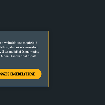
ek a weboldalunk megfelelő
ldalforgalmunk elemzéséhez
ül az analitikai és marketing
A beállításokat bal oldalt
SSZES ENGEDÉLYEZÉSE