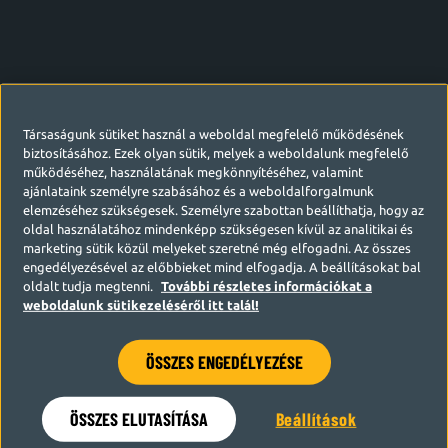
Társaságunk sütiket használ a weboldal megfelelő működésének
biztosításához. Ezek olyan sütik, melyek a weboldalunk megfelelő
működéséhez, használatának megkönnyítéséhez, valamint
ajánlataink személyre szabásához és a weboldalforgalmunk
elemzéséhez szükségesek. Személyre szabottan beállíthatja, hogy az
oldal használatához mindenképp szükségesen kívül az analitikai és
marketing sütik közül melyeket szeretné még elfogadni. Az összes
engedélyezésével az előbbieket mind elfogadja. A beállításokat bal
oldalt tudja megtenni.
További részletes információkat a
weboldalunk sütikezeléséről itt talál!
ÖSSZES ENGEDÉLYEZÉSE
Hamarosan visszatérünk
ÖSSZES ELUTASÍTÁSA
Beállítások