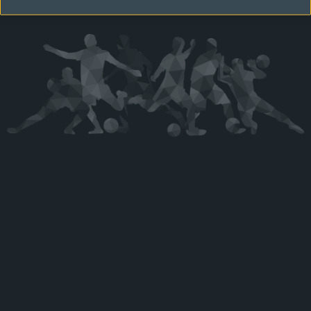
Kérjük látogasson vissza később