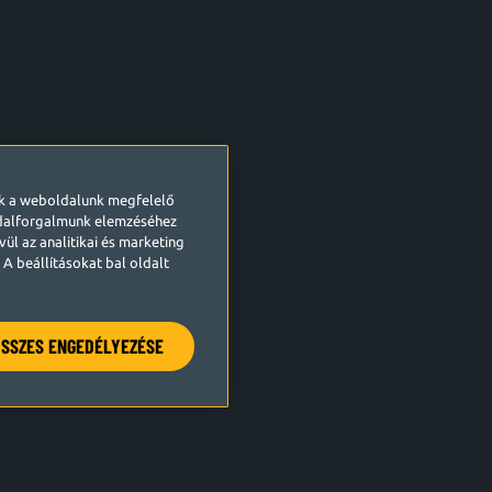
ek a weboldalunk megfelelő
ldalforgalmunk elemzéséhez
ül az analitikai és marketing
A beállításokat bal oldalt
SSZES ENGEDÉLYEZÉSE