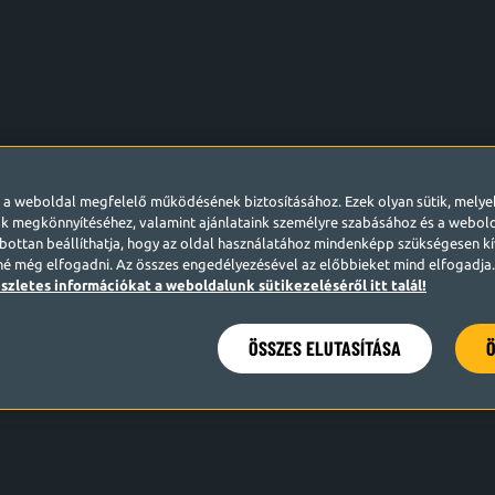
l a weboldal megfelelő működésének biztosításához. Ezek olyan sütik, mely
k megkönnyítéséhez, valamint ajánlataink személyre szabásához és a webo
ottan beállíthatja, hogy az oldal használatához mindenképp szükségesen kív
né még elfogadni. Az összes engedélyezésével az előbbieket mind elfogadja. 
szletes információkat a weboldalunk sütikezeléséről itt talál!
ÖSSZES ELUTASÍTÁSA
Ö