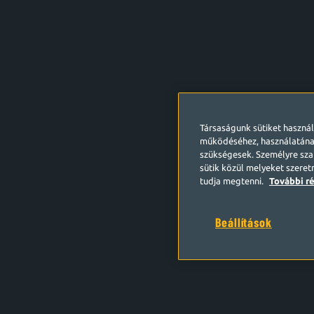
Társaságunk sütiket haszná
működéséhez, használatána
szükségesek. Személyre szab
sütik közül melyeket szeret
tudja megtenni.
További ré
Beállítások