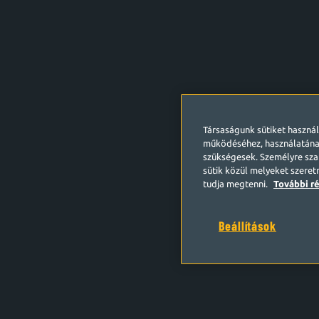
Társaságunk sütiket haszná
működéséhez, használatána
szükségesek. Személyre szab
sütik közül melyeket szeret
tudja megtenni.
További ré
Beállítások