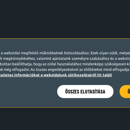
l a weboldal megfelelő működésének biztosításához. Ezek olyan sütik, mely
k megkönnyítéséhez, valamint ajánlataink személyre szabásához és a webo
ottan beállíthatja, hogy az oldal használatához mindenképp szükségesen kív
né még elfogadni. Az összes engedélyezésével az előbbieket mind elfogadja. 
szletes információkat a weboldalunk sütikezeléséről itt talál!
ÖSSZES ELUTASÍTÁSA
Ö