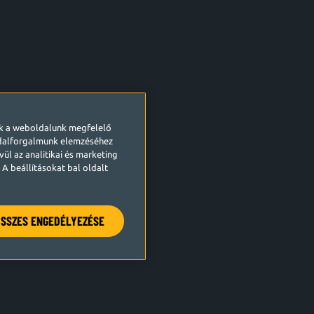
ek a weboldalunk megfelelő
ldalforgalmunk elemzéséhez
ül az analitikai és marketing
A beállításokat bal oldalt
SSZES ENGEDÉLYEZÉSE