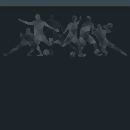
Kérjük látogasson vissza később