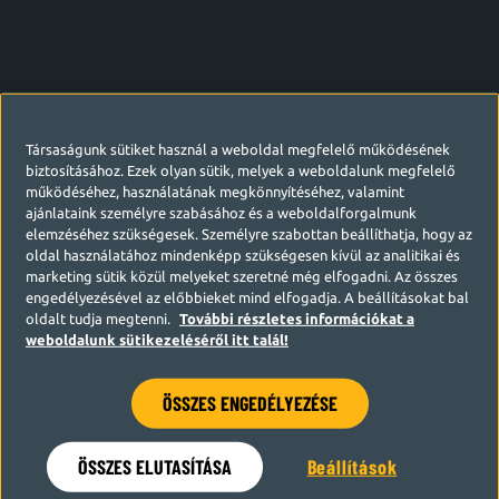
Társaságunk sütiket használ a weboldal megfelelő működésének
biztosításához. Ezek olyan sütik, melyek a weboldalunk megfelelő
működéséhez, használatának megkönnyítéséhez, valamint
ajánlataink személyre szabásához és a weboldalforgalmunk
elemzéséhez szükségesek. Személyre szabottan beállíthatja, hogy az
oldal használatához mindenképp szükségesen kívül az analitikai és
marketing sütik közül melyeket szeretné még elfogadni. Az összes
engedélyezésével az előbbieket mind elfogadja. A beállításokat bal
oldalt tudja megtenni.
További részletes információkat a
weboldalunk sütikezeléséről itt talál!
ÖSSZES ENGEDÉLYEZÉSE
Hamarosan visszatérünk
ÖSSZES ELUTASÍTÁSA
Beállítások