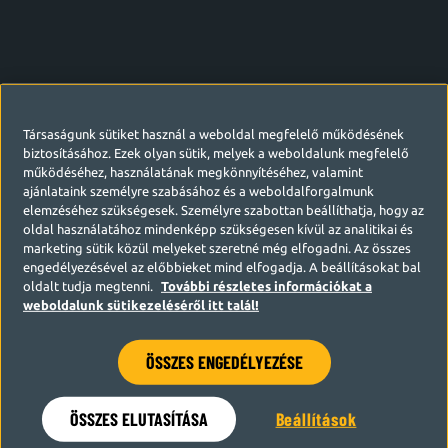
Társaságunk sütiket használ a weboldal megfelelő működésének
biztosításához. Ezek olyan sütik, melyek a weboldalunk megfelelő
működéséhez, használatának megkönnyítéséhez, valamint
ajánlataink személyre szabásához és a weboldalforgalmunk
elemzéséhez szükségesek. Személyre szabottan beállíthatja, hogy az
oldal használatához mindenképp szükségesen kívül az analitikai és
marketing sütik közül melyeket szeretné még elfogadni. Az összes
engedélyezésével az előbbieket mind elfogadja. A beállításokat bal
oldalt tudja megtenni.
További részletes információkat a
weboldalunk sütikezeléséről itt talál!
ÖSSZES ENGEDÉLYEZÉSE
Hamarosan visszatérünk
ÖSSZES ELUTASÍTÁSA
Beállítások