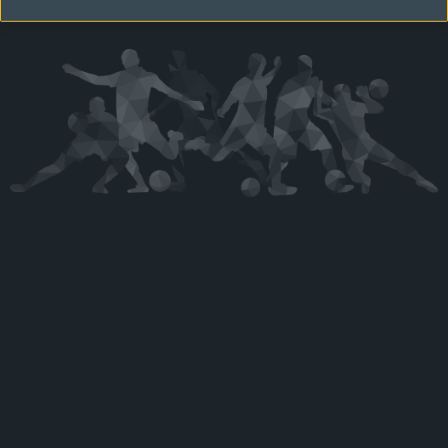
Kérjük látogasson vissza később