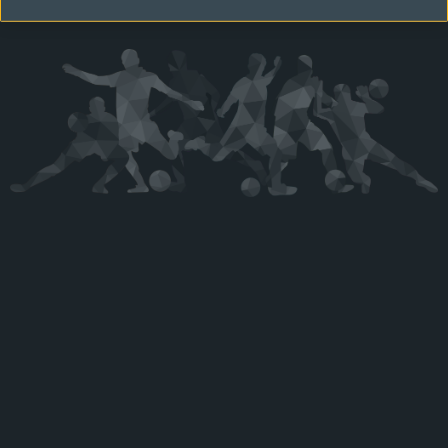
Kérjük látogasson vissza később