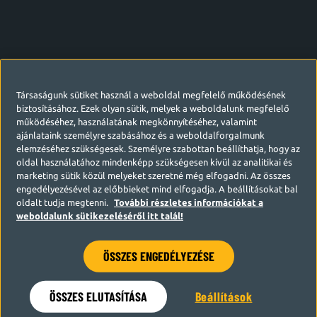
Társaságunk sütiket használ a weboldal megfelelő működésének
biztosításához. Ezek olyan sütik, melyek a weboldalunk megfelelő
működéséhez, használatának megkönnyítéséhez, valamint
ajánlataink személyre szabásához és a weboldalforgalmunk
elemzéséhez szükségesek. Személyre szabottan beállíthatja, hogy az
oldal használatához mindenképp szükségesen kívül az analitikai és
marketing sütik közül melyeket szeretné még elfogadni. Az összes
engedélyezésével az előbbieket mind elfogadja. A beállításokat bal
oldalt tudja megtenni.
További részletes információkat a
weboldalunk sütikezeléséről itt talál!
ÖSSZES ENGEDÉLYEZÉSE
Hamarosan visszatérünk
ÖSSZES ELUTASÍTÁSA
Beállítások