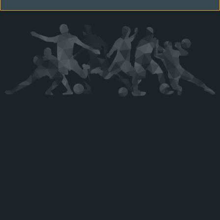
Kérjük látogasson vissza később