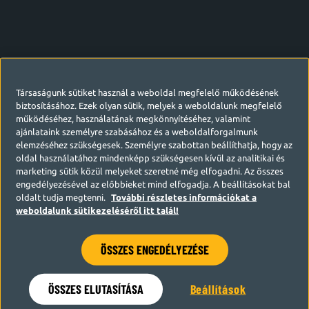
Társaságunk sütiket használ a weboldal megfelelő működésének
biztosításához. Ezek olyan sütik, melyek a weboldalunk megfelelő
működéséhez, használatának megkönnyítéséhez, valamint
ajánlataink személyre szabásához és a weboldalforgalmunk
elemzéséhez szükségesek. Személyre szabottan beállíthatja, hogy az
oldal használatához mindenképp szükségesen kívül az analitikai és
marketing sütik közül melyeket szeretné még elfogadni. Az összes
engedélyezésével az előbbieket mind elfogadja. A beállításokat bal
oldalt tudja megtenni.
További részletes információkat a
weboldalunk sütikezeléséről itt talál!
ÖSSZES ENGEDÉLYEZÉSE
Hamarosan visszatérünk
ÖSSZES ELUTASÍTÁSA
Beállítások