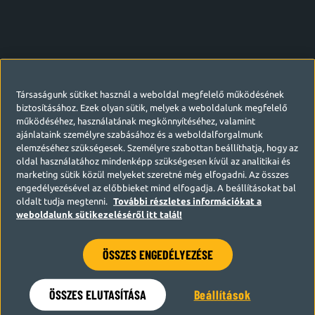
Társaságunk sütiket használ a weboldal megfelelő működésének
biztosításához. Ezek olyan sütik, melyek a weboldalunk megfelelő
működéséhez, használatának megkönnyítéséhez, valamint
ajánlataink személyre szabásához és a weboldalforgalmunk
elemzéséhez szükségesek. Személyre szabottan beállíthatja, hogy az
oldal használatához mindenképp szükségesen kívül az analitikai és
marketing sütik közül melyeket szeretné még elfogadni. Az összes
engedélyezésével az előbbieket mind elfogadja. A beállításokat bal
oldalt tudja megtenni.
További részletes információkat a
weboldalunk sütikezeléséről itt talál!
ÖSSZES ENGEDÉLYEZÉSE
Hamarosan visszatérünk
ÖSSZES ELUTASÍTÁSA
Beállítások