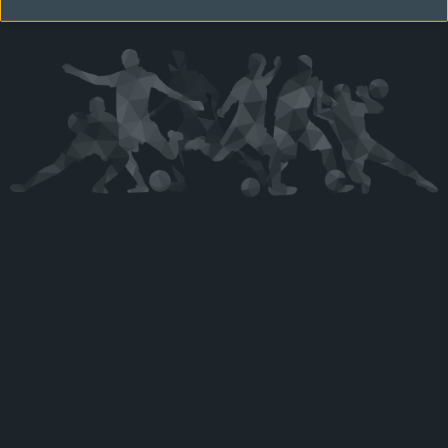
Kérjük látogasson vissza később