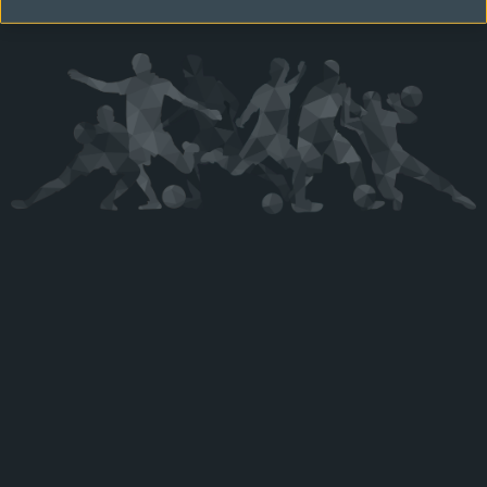
Kérjük látogasson vissza később