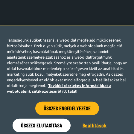
Társaságunk sütiket használ a weboldal megfelelő működésének
biztosításához. Ezek olyan sütik, melyek a weboldalunk megfelelő
működéséhez, használatának megkönnyítéséhez, valamint
ajánlataink személyre szabásához és a weboldalforgalmunk
elemzéséhez szükségesek. Személyre szabottan beállíthatja, hogy az
oldal használatához mindenképp szükségesen kívül az analitikai és
marketing sütik közül melyeket szeretné még elfogadni. Az összes
engedélyezésével az előbbieket mind elfogadja. A beállításokat bal
oldalt tudja megtenni.
További részletes információkat a
weboldalunk sütikezeléséről itt talál!
ÖSSZES ENGEDÉLYEZÉSE
Hamarosan visszatérünk
ÖSSZES ELUTASÍTÁSA
Beállítások