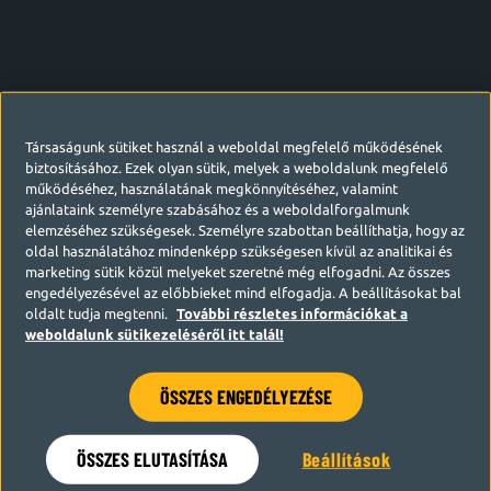
Társaságunk sütiket használ a weboldal megfelelő működésének
biztosításához. Ezek olyan sütik, melyek a weboldalunk megfelelő
működéséhez, használatának megkönnyítéséhez, valamint
ajánlataink személyre szabásához és a weboldalforgalmunk
elemzéséhez szükségesek. Személyre szabottan beállíthatja, hogy az
oldal használatához mindenképp szükségesen kívül az analitikai és
marketing sütik közül melyeket szeretné még elfogadni. Az összes
engedélyezésével az előbbieket mind elfogadja. A beállításokat bal
oldalt tudja megtenni.
További részletes információkat a
weboldalunk sütikezeléséről itt talál!
ÖSSZES ENGEDÉLYEZÉSE
Hamarosan visszatérünk
ÖSSZES ELUTASÍTÁSA
Beállítások