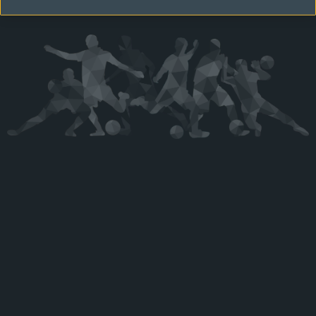
Kérjük látogasson vissza később