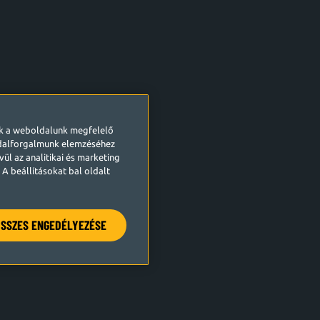
ek a weboldalunk megfelelő
ldalforgalmunk elemzéséhez
ül az analitikai és marketing
A beállításokat bal oldalt
SSZES ENGEDÉLYEZÉSE