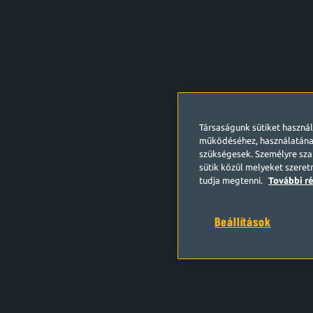
Társaságunk sütiket haszná
működéséhez, használatána
szükségesek. Személyre szab
sütik közül melyeket szeret
tudja megtenni.
További ré
Beállítások