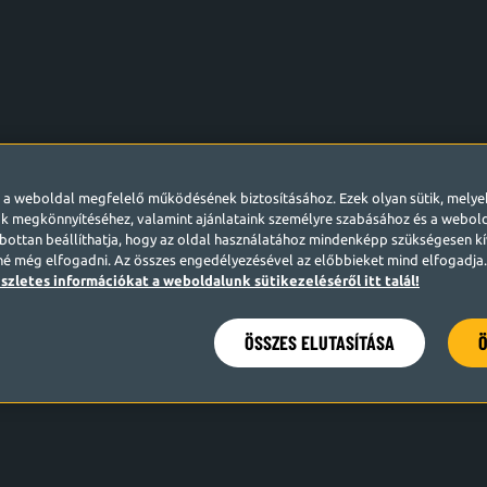
l a weboldal megfelelő működésének biztosításához. Ezek olyan sütik, mely
k megkönnyítéséhez, valamint ajánlataink személyre szabásához és a webo
ottan beállíthatja, hogy az oldal használatához mindenképp szükségesen kív
né még elfogadni. Az összes engedélyezésével az előbbieket mind elfogadja. 
szletes információkat a weboldalunk sütikezeléséről itt talál!
ÖSSZES ELUTASÍTÁSA
Ö