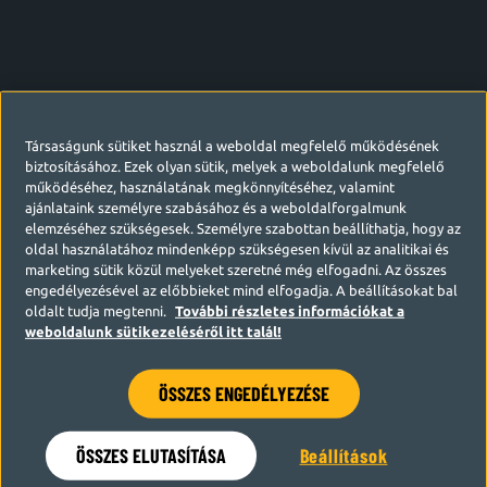
Társaságunk sütiket használ a weboldal megfelelő működésének
biztosításához. Ezek olyan sütik, melyek a weboldalunk megfelelő
működéséhez, használatának megkönnyítéséhez, valamint
ajánlataink személyre szabásához és a weboldalforgalmunk
elemzéséhez szükségesek. Személyre szabottan beállíthatja, hogy az
oldal használatához mindenképp szükségesen kívül az analitikai és
marketing sütik közül melyeket szeretné még elfogadni. Az összes
engedélyezésével az előbbieket mind elfogadja. A beállításokat bal
oldalt tudja megtenni.
További részletes információkat a
weboldalunk sütikezeléséről itt talál!
ÖSSZES ENGEDÉLYEZÉSE
Hamarosan visszatérünk
ÖSSZES ELUTASÍTÁSA
Beállítások