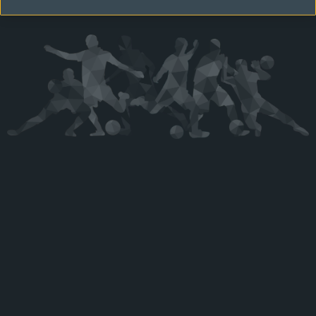
Kérjük látogasson vissza később