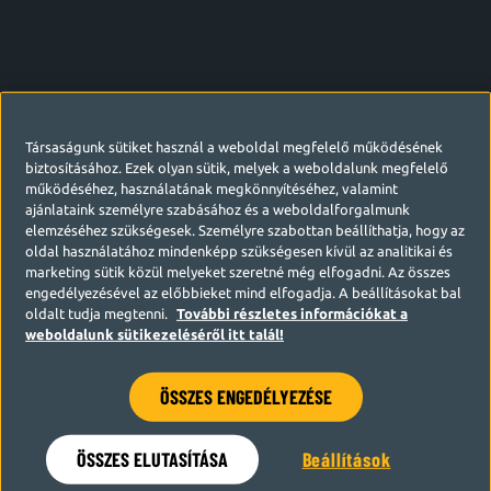
Társaságunk sütiket használ a weboldal megfelelő működésének
biztosításához. Ezek olyan sütik, melyek a weboldalunk megfelelő
működéséhez, használatának megkönnyítéséhez, valamint
ajánlataink személyre szabásához és a weboldalforgalmunk
elemzéséhez szükségesek. Személyre szabottan beállíthatja, hogy az
oldal használatához mindenképp szükségesen kívül az analitikai és
marketing sütik közül melyeket szeretné még elfogadni. Az összes
engedélyezésével az előbbieket mind elfogadja. A beállításokat bal
oldalt tudja megtenni.
További részletes információkat a
weboldalunk sütikezeléséről itt talál!
ÖSSZES ENGEDÉLYEZÉSE
Hamarosan visszatérünk
ÖSSZES ELUTASÍTÁSA
Beállítások