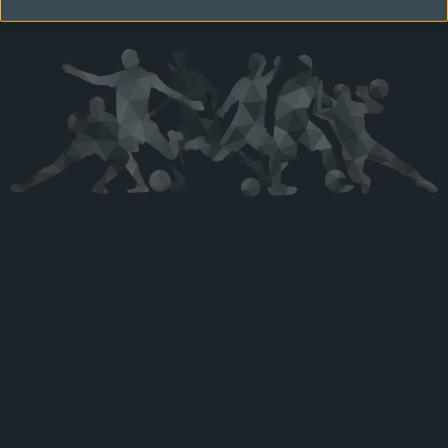
Kérjük látogasson vissza később