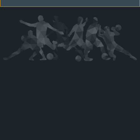
Kérjük látogasson vissza később