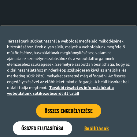
Társaságunk sütiket használ a weboldal megfelelő működésének
biztosításához. Ezek olyan sütik, melyek a weboldalunk megfelelő
működéséhez, használatának megkönnyítéséhez, valamint
ajánlataink személyre szabásához és a weboldalforgalmunk
elemzéséhez szükségesek. Személyre szabottan beállíthatja, hogy az
oldal használatához mindenképp szükségesen kívül az analitikai és
marketing sütik közül melyeket szeretné még elfogadni. Az összes
engedélyezésével az előbbieket mind elfogadja. A beállításokat bal
oldalt tudja megtenni.
További részletes információkat a
weboldalunk sütikezeléséről itt talál!
ÖSSZES ENGEDÉLYEZÉSE
Hamarosan visszatérünk
ÖSSZES ELUTASÍTÁSA
Beállítások