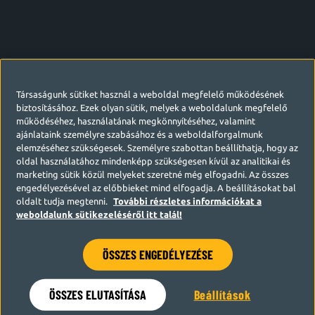
Társaságunk sütiket használ a weboldal megfelelő működésének
biztosításához. Ezek olyan sütik, melyek a weboldalunk megfelelő
működéséhez, használatának megkönnyítéséhez, valamint
ajánlataink személyre szabásához és a weboldalforgalmunk
elemzéséhez szükségesek. Személyre szabottan beállíthatja, hogy az
oldal használatához mindenképp szükségesen kívül az analitikai és
marketing sütik közül melyeket szeretné még elfogadni. Az összes
engedélyezésével az előbbieket mind elfogadja. A beállításokat bal
oldalt tudja megtenni.
További részletes információkat a
weboldalunk sütikezeléséről itt talál!
ÖSSZES ENGEDÉLYEZÉSE
Hamarosan visszatérünk
ÖSSZES ELUTASÍTÁSA
Beállítások