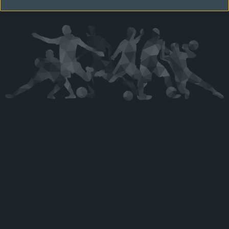
Kérjük látogasson vissza később