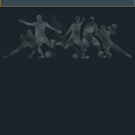
Kérjük látogasson vissza később