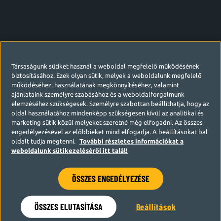
Társaságunk sütiket használ a weboldal megfelelő működésének
biztosításához. Ezek olyan sütik, melyek a weboldalunk megfelelő
működéséhez, használatának megkönnyítéséhez, valamint
ajánlataink személyre szabásához és a weboldalforgalmunk
elemzéséhez szükségesek. Személyre szabottan beállíthatja, hogy az
oldal használatához mindenképp szükségesen kívül az analitikai és
marketing sütik közül melyeket szeretné még elfogadni. Az összes
engedélyezésével az előbbieket mind elfogadja. A beállításokat bal
oldalt tudja megtenni.
További részletes információkat a
weboldalunk sütikezeléséről itt talál!
ÖSSZES ENGEDÉLYEZÉSE
Hamarosan visszatérünk
ÖSSZES ELUTASÍTÁSA
Beállítások