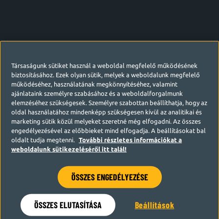
Társaságunk sütiket használ a weboldal megfelelő működésének
biztosításához. Ezek olyan sütik, melyek a weboldalunk megfelelő
működéséhez, használatának megkönnyítéséhez, valamint
ajánlataink személyre szabásához és a weboldalforgalmunk
elemzéséhez szükségesek. Személyre szabottan beállíthatja, hogy az
oldal használatához mindenképp szükségesen kívül az analitikai és
marketing sütik közül melyeket szeretné még elfogadni. Az összes
engedélyezésével az előbbieket mind elfogadja. A beállításokat bal
oldalt tudja megtenni.
További részletes információkat a
weboldalunk sütikezeléséről itt talál!
ÖSSZES ENGEDÉLYEZÉSE
Hamarosan visszatérünk
ÖSSZES ELUTASÍTÁSA
Beállítások