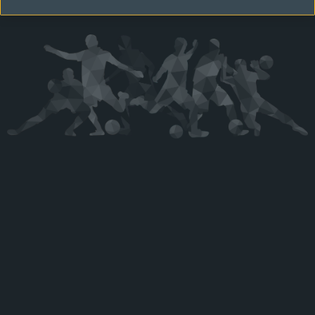
Kérjük látogasson vissza később