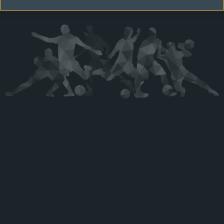
Kérjük látogasson vissza később