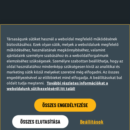
Társaságunk sütiket használ a weboldal megfelelő működésének
biztosításához. Ezek olyan sütik, melyek a weboldalunk megfelelő
működéséhez, használatának megkönnyítéséhez, valamint
ajánlataink személyre szabásához és a weboldalforgalmunk
elemzéséhez szükségesek. Személyre szabottan beállíthatja, hogy az
oldal használatához mindenképp szükségesen kívül az analitikai és
marketing sütik közül melyeket szeretné még elfogadni. Az összes
engedélyezésével az előbbieket mind elfogadja. A beállításokat bal
oldalt tudja megtenni.
További részletes információkat a
weboldalunk sütikezeléséről itt talál!
ÖSSZES ENGEDÉLYEZÉSE
Hamarosan visszatérünk
ÖSSZES ELUTASÍTÁSA
Beállítások