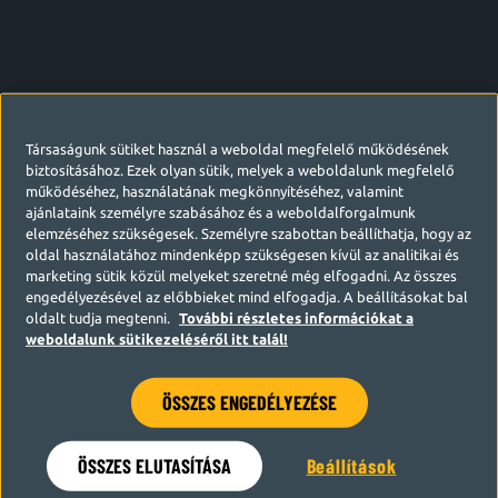
Társaságunk sütiket használ a weboldal megfelelő működésének
biztosításához. Ezek olyan sütik, melyek a weboldalunk megfelelő
működéséhez, használatának megkönnyítéséhez, valamint
ajánlataink személyre szabásához és a weboldalforgalmunk
elemzéséhez szükségesek. Személyre szabottan beállíthatja, hogy az
oldal használatához mindenképp szükségesen kívül az analitikai és
marketing sütik közül melyeket szeretné még elfogadni. Az összes
engedélyezésével az előbbieket mind elfogadja. A beállításokat bal
oldalt tudja megtenni.
További részletes információkat a
weboldalunk sütikezeléséről itt talál!
ÖSSZES ENGEDÉLYEZÉSE
Hamarosan visszatérünk
ÖSSZES ELUTASÍTÁSA
Beállítások