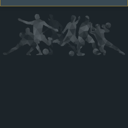
Kérjük látogasson vissza később