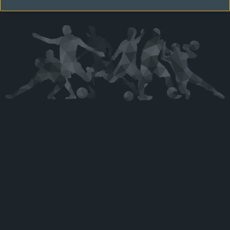
Kérjük látogasson vissza később