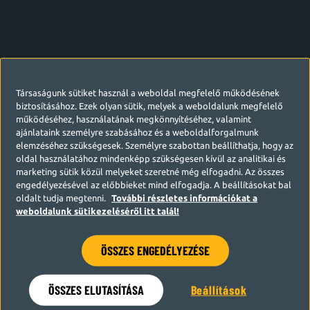
Társaságunk sütiket használ a weboldal megfelelő működésének
biztosításához. Ezek olyan sütik, melyek a weboldalunk megfelelő
működéséhez, használatának megkönnyítéséhez, valamint
ajánlataink személyre szabásához és a weboldalforgalmunk
elemzéséhez szükségesek. Személyre szabottan beállíthatja, hogy az
oldal használatához mindenképp szükségesen kívül az analitikai és
marketing sütik közül melyeket szeretné még elfogadni. Az összes
engedélyezésével az előbbieket mind elfogadja. A beállításokat bal
oldalt tudja megtenni.
További részletes információkat a
weboldalunk sütikezeléséről itt talál!
ÖSSZES ENGEDÉLYEZÉSE
Hamarosan visszatérünk
ÖSSZES ELUTASÍTÁSA
Beállítások