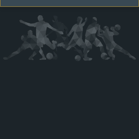
Kérjük látogasson vissza később