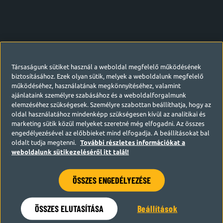
Társaságunk sütiket használ a weboldal megfelelő működésének
biztosításához. Ezek olyan sütik, melyek a weboldalunk megfelelő
működéséhez, használatának megkönnyítéséhez, valamint
ajánlataink személyre szabásához és a weboldalforgalmunk
elemzéséhez szükségesek. Személyre szabottan beállíthatja, hogy az
oldal használatához mindenképp szükségesen kívül az analitikai és
marketing sütik közül melyeket szeretné még elfogadni. Az összes
engedélyezésével az előbbieket mind elfogadja. A beállításokat bal
oldalt tudja megtenni.
További részletes információkat a
weboldalunk sütikezeléséről itt talál!
ÖSSZES ENGEDÉLYEZÉSE
Hamarosan visszatérünk
ÖSSZES ELUTASÍTÁSA
Beállítások