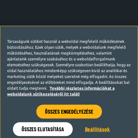
Társaságunk sütiket használ a weboldal megfelelő működésének
biztosításához. Ezek olyan sütik, melyek a weboldalunk megfelelő
működéséhez, használatának megkönnyítéséhez, valamint
ajánlataink személyre szabásához és a weboldalforgalmunk
elemzéséhez szükségesek. Személyre szabottan beállíthatja, hogy az
oldal használatához mindenképp szükségesen kívül az analitikai és
marketing sütik közül melyeket szeretné még elfogadni. Az összes
engedélyezésével az előbbieket mind elfogadja. A beállításokat bal
oldalt tudja megtenni.
További részletes információkat a
weboldalunk sütikezeléséről itt talál!
ÖSSZES ENGEDÉLYEZÉSE
Hamarosan visszatérünk
ÖSSZES ELUTASÍTÁSA
Beállítások