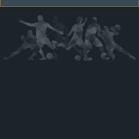
Kérjük látogasson vissza később