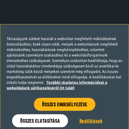
Társaságunk sütiket használ a weboldal megfelelő működésének
biztosításához. Ezek olyan sütik, melyek a weboldalunk megfelelő
működéséhez, használatának megkönnyítéséhez, valamint
ajánlataink személyre szabásához és a weboldalforgalmunk
elemzéséhez szükségesek. Személyre szabottan beállíthatja, hogy az
oldal használatához mindenképp szükségesen kívül az analitikai és
marketing sütik közül melyeket szeretné még elfogadni. Az összes
engedélyezésével az előbbieket mind elfogadja. A beállításokat bal
oldalt tudja megtenni.
További részletes információkat a
weboldalunk sütikezeléséről itt talál!
ÖSSZES ENGEDÉLYEZÉSE
Hamarosan visszatérünk
ÖSSZES ELUTASÍTÁSA
Beállítások