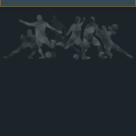
Kérjük látogasson vissza később