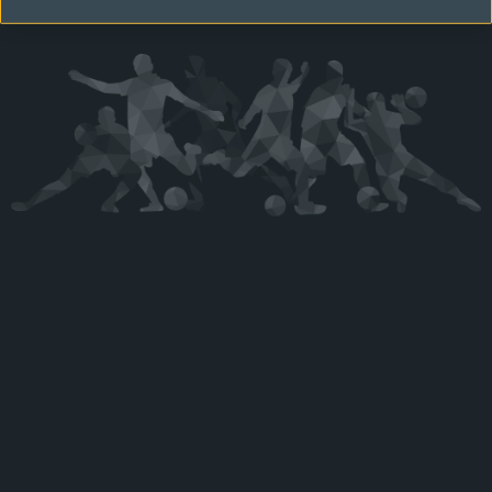
Kérjük látogasson vissza később