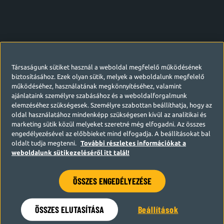
Társaságunk sütiket használ a weboldal megfelelő működésének
biztosításához. Ezek olyan sütik, melyek a weboldalunk megfelelő
működéséhez, használatának megkönnyítéséhez, valamint
ajánlataink személyre szabásához és a weboldalforgalmunk
elemzéséhez szükségesek. Személyre szabottan beállíthatja, hogy az
oldal használatához mindenképp szükségesen kívül az analitikai és
marketing sütik közül melyeket szeretné még elfogadni. Az összes
engedélyezésével az előbbieket mind elfogadja. A beállításokat bal
oldalt tudja megtenni.
További részletes információkat a
weboldalunk sütikezeléséről itt talál!
ÖSSZES ENGEDÉLYEZÉSE
Hamarosan visszatérünk
ÖSSZES ELUTASÍTÁSA
Beállítások