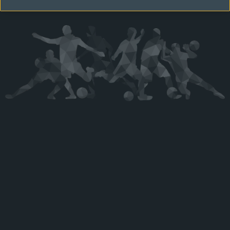
Kérjük látogasson vissza később