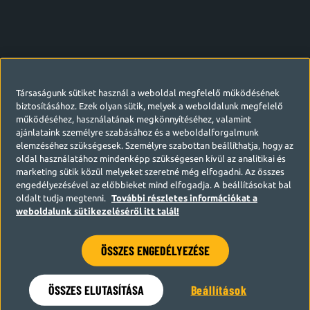
Társaságunk sütiket használ a weboldal megfelelő működésének
biztosításához. Ezek olyan sütik, melyek a weboldalunk megfelelő
működéséhez, használatának megkönnyítéséhez, valamint
ajánlataink személyre szabásához és a weboldalforgalmunk
elemzéséhez szükségesek. Személyre szabottan beállíthatja, hogy az
oldal használatához mindenképp szükségesen kívül az analitikai és
marketing sütik közül melyeket szeretné még elfogadni. Az összes
engedélyezésével az előbbieket mind elfogadja. A beállításokat bal
oldalt tudja megtenni.
További részletes információkat a
weboldalunk sütikezeléséről itt talál!
ÖSSZES ENGEDÉLYEZÉSE
Hamarosan visszatérünk
ÖSSZES ELUTASÍTÁSA
Beállítások